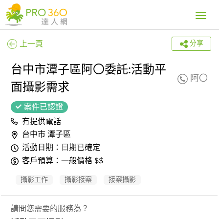
Toggle
navig
上一頁
分享
台中市潭子區阿〇委託:活動平
阿〇
面攝影需求
案件已認證
有提供電話
台中市 潭子區
活動日期：日期已確定
客戶預算：一般價格 $$
攝影工作
攝影接案
接案攝影
請問您需要的服務為？