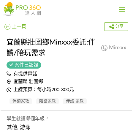
Toggle
navig
上一頁
分享
宜蘭縣壯圍鄉Minxxx委託:伴
Minxxx
讀/陪玩需求
案件已認證
有提供電話
宜蘭縣 壯圍鄉
上課預算：每小時200-300元
伴讀家教
陪讀家教
伴讀 家教
學生就讀哪個年級？
其他, 游泳