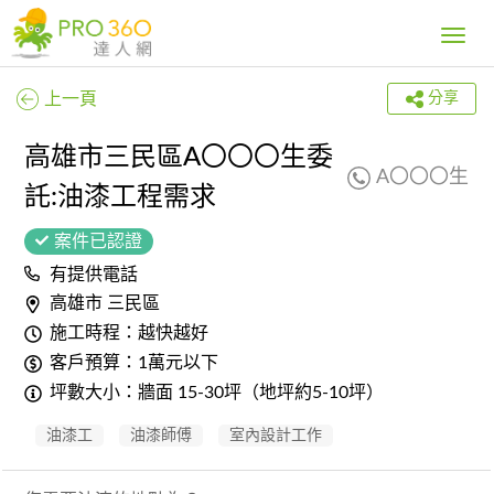
Toggle
navig
上一頁
分享
高雄市三民區A〇〇〇生委
A〇〇〇生
託:油漆工程需求
案件已認證
有提供電話
高雄市 三民區
施工時程：越快越好
客戶預算：1萬元以下
坪數大小：牆面 15-30坪（地坪約5-10坪）
油漆工
油漆師傅
室內設計工作