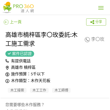
Toggle
navig
上一頁
分享
高雄市楠梓區李〇玫委託:木
李〇玫
工施工需求
案件已認證
有提供電話
高雄市 楠梓區
施作預算：5千以下
木作類型：木作天花板
木工接案
木工工作
木工師傅
您需要哪些木作服務？