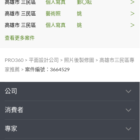
高雄市 三民區
個人寫真
鄞〇耘
＞
高雄市 三民區
藝術照
姚
＞
高雄市 三民區
個人寫真
姚
＞
查看更多案件
PRO360
>
平面設計公司
>
照片後製修圖
>
高雄市三民區專
家推薦
>
案件編號：3664529
公司
消費者
專家