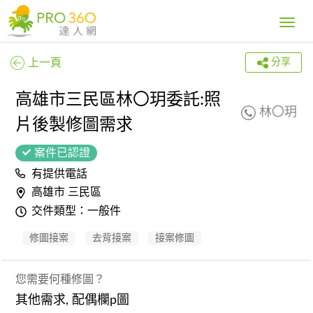
Toggle
navig
上一頁
分享
高雄市三民區林〇玥委託:照
林〇玥
片後製修圖需求
案件已認證
有提供電話
高雄市 三民區
交件類型：一般件
修圖接案
去背接案
接案修圖
您需要何種修圖？
其他需求, 配偶欄p圖