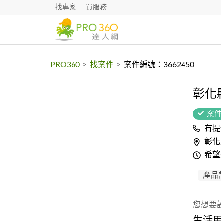
找專家
買服務
PRO360
>
找案件
>
案件編號：3662450
彰化
案
有提
彰化
希望
產品
您想要
生活用