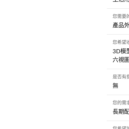
您需要
產品
您希望
3D模
六視
是否有
無
您的需
長期
您希望