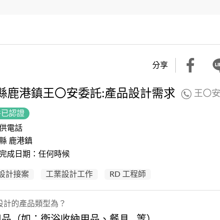
分享
縣鹿港鎮王〇安委託:產品設計需求
王〇
件已認證
供電話
縣 鹿港鎮
完成日期：任何時候
設計接案
工業設計工作
RD 工程師
設計的產品類型為？
品（如：衛浴收納用品、餐具...等）