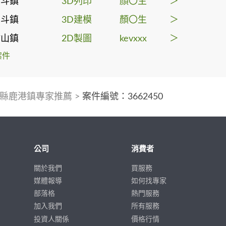
北斗鎮
3D列印
顏〇生
＞
北斗鎮
3D建模
顏〇生
＞
竹山鎮
2D製圖
kevxxx
＞
案件
縣鹿港鎮專家推薦
>
案件編號：3662450
公司
消費者
關於我們
買服務
媒體報導
如何找專家
部落格
熱門服務
加入我們
所有服務
投資人關係
價格行情