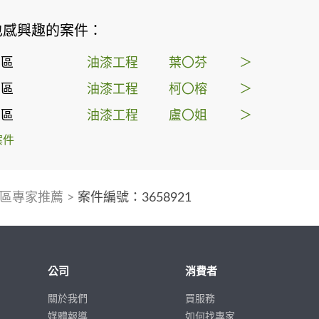
也感興趣的案件：
西區
油漆工程
葉〇芬
＞
西區
油漆工程
柯〇榕
＞
西區
油漆工程
盧〇姐
＞
案件
區專家推薦
>
案件編號：3658921
公司
消費者
關於我們
買服務
媒體報導
如何找專家