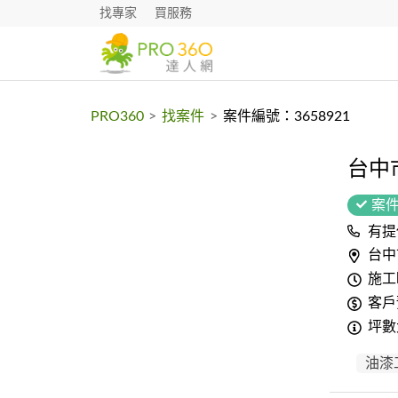
找專家
買服務
PRO360
>
找案件
>
案件編號：3658921
台中
案
有提
台中
施工
客戶
坪數
油漆