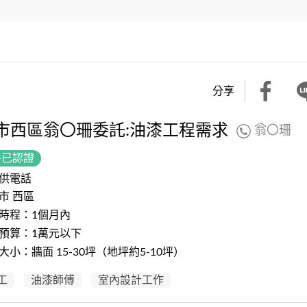
分享
市西區翁〇珊委託:油漆工程需求
翁〇珊
件已認證
供電話
市 西區
時程：1個月內
預算：1萬元以下
大小：牆面 15-30坪（地坪約5-10坪）
工
油漆師傅
室內設計工作