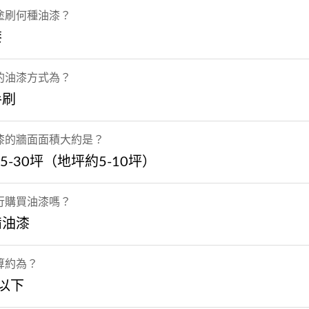
塗刷何種油漆？
漆
的油漆方式為？
手刷
漆的牆面面積大約是？
15-30坪（地坪約5-10坪）
行購買油漆嗎？
備油漆
算約為？
以下