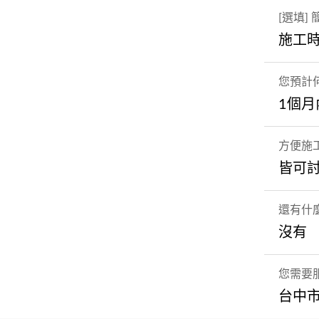
[選填]
施工
您預計
1個月
方便施
皆可
還有什
沒有
您需要
台中市