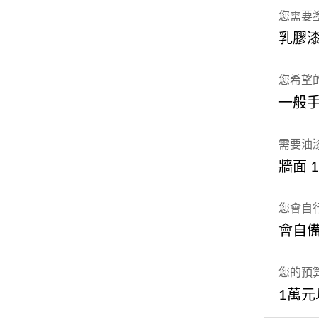
您需要
乳膠
您希望
一般
需要油
牆面 
您會自
會自
您的預
1萬元