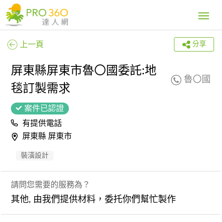
Toggle
navig
上一頁
分享
屏東縣屏東市魯〇國委託:地
魯〇國
毯訂製需求
案件已認證
有提供電話
屏東縣 屏東市
裝潢設計
請問您需要的服務為？
其他, 由我們提供材料，委托你們幫忙製作