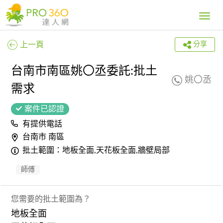
Toggle
navig
上一頁
分享
台南市南區姚〇丞委託:批土
姚〇丞
需求
案件已認證
有提供電話
台南市 南區
批土範圍：地板全面,天花板全面,牆壁局部
師傅
您需要的批土範圍為？
地板全面