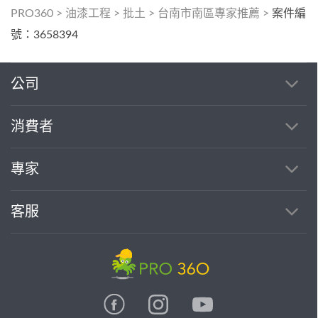
PRO360
>
油漆工程
>
批土
>
台南市南區專家推薦
>
案件編
號：3658394
公司
消費者
專家
客服