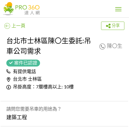
Toggle
navig
上一頁
分享
台北市士林區陳〇生委託:吊
陳〇生
車公司需求
案件已認證
有提供電話
台北市 士林區
吊掛高度：7層樓高以上: 10樓
請問您需要吊車的用途為？
建築工程