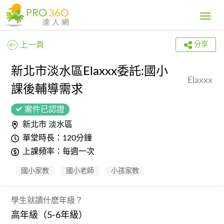
Toggle
navig
上一頁
分享
新北市淡水區Elaxxx委託:國小
Elaxxx
課後輔導需求
案件已認證
新北市 淡水區
單堂時長：120分鐘
上課頻率：每週一次
國小家教
國小老師
小孩家教
學生就讀什麽年級？
高年級（5-6年級）