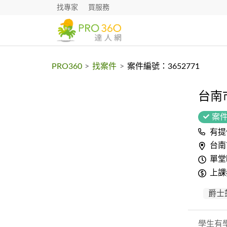
找專家
買服務
PRO360
>
找案件
>
案件編號：3652771
台南
案
有提
台南
單堂
上課
爵士
學生有