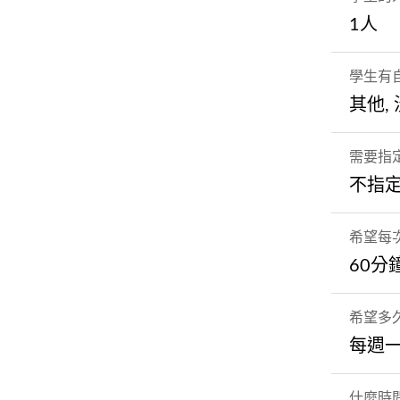
1人
學生有
其他,
需要指
不指
希望每
60分
希望多
每週
什麼時