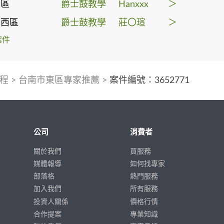
東區
爵士鼓教學
Hanxxx
＞
中西區
爵士鼓教學
莊〇瑄
＞
案件
程
>
台南市東區專家推薦
>
案件編號：3652771
公司
消費者
關於我們
買服務
媒體報導
如何找專家
部落格
熱門服務
加入我們
所有服務
投資人關係
價格行情
合作提案
專業知識