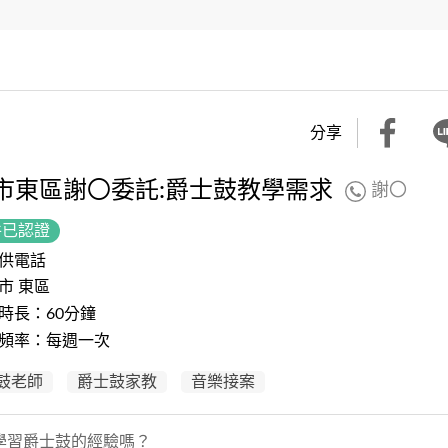
分享
市東區謝〇委託:爵士鼓教學需求
謝〇
件已認證
供電話
市 東區
時長：60分鐘
頻率：每週一次
鼓老師
爵士鼓家教
音樂接案
學習爵士鼓的經驗嗎？