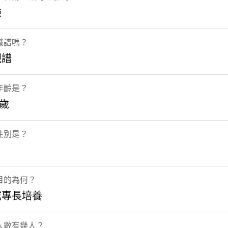
驗
識譜嗎？
視譜
年齡是？
5歲
性別是？
目的為何？
或專長培養
人數有幾人？