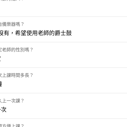
自備樂器嗎？
 沒有，希望使用老師的爵士鼓
定老師的性別嗎？
定
次上課時間多長？
鐘
久上一次課？
一次
間方便上課？