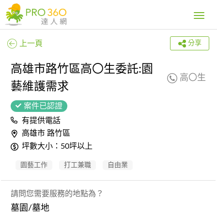
Toggle
navig
上一頁
分享
高雄市路竹區高〇生委託:園
高〇生
藝維護需求
案件已認證
有提供電話
高雄市 路竹區
坪數大小：50坪以上
園藝工作
打工兼職
自由業
請問您需要服務的地點為？
墓園/墓地