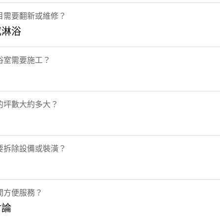
目需要翻新或維修？
或淋浴
浴室需要施工？
的坪數大約多大？
要拆除設備或裝潢？
間方便服務？
討論