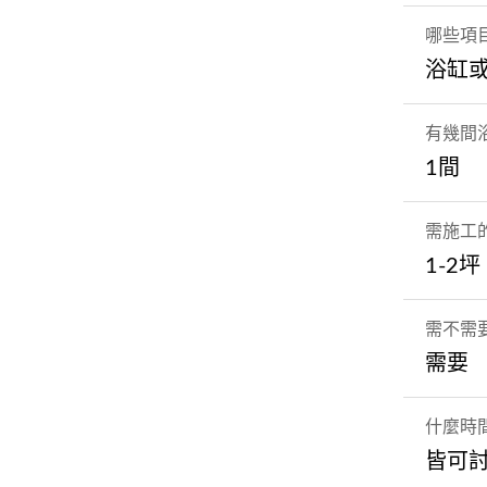
哪些項
浴缸
有幾間
1間
需施工
1-2坪
需不需
需要
什麼時
皆可