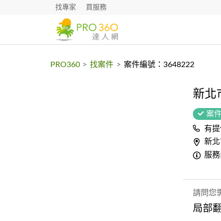
找專家
買服務
PRO360
>
找案件
>
案件編號：3648222
新北
案
有提
新北
服務
請問您
局部