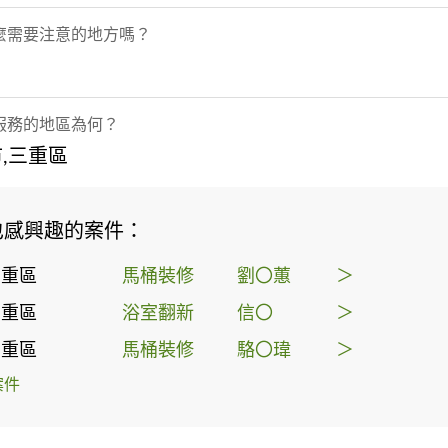
麼需要注意的地方嗎？
服務的地區為何？
,三重區
也感興趣的案件：
三重區
馬桶裝修
劉〇蕙
＞
三重區
浴室翻新
信〇
＞
三重區
馬桶裝修
駱〇瑋
＞
案件