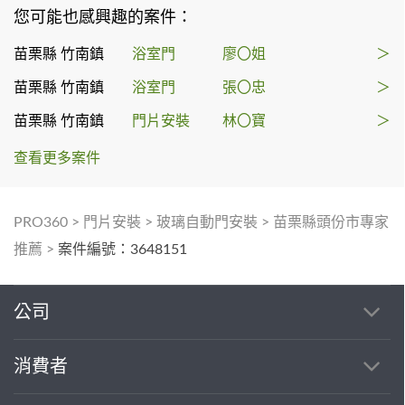
您可能也感興趣的案件：
苗栗縣 竹南鎮
浴室門
廖〇姐
＞
苗栗縣 竹南鎮
浴室門
張〇忠
＞
苗栗縣 竹南鎮
門片安裝
林〇寶
＞
查看更多案件
PRO360
>
門片安裝
>
玻璃自動門安裝
>
苗栗縣頭份市專家
推薦
>
案件編號：3648151
公司
消費者