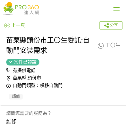
Toggle
navig
上一頁
分享
苗栗縣頭份市王〇生委託:自
王〇生
動門安裝需求
案件已認證
有提供電話
苗栗縣 頭份市
自動門類型：橫移自動門
師傅
請問您需要的服務為？
維修