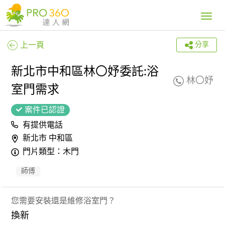
Toggle
navig
上一頁
分享
新北市中和區林〇妤委託:浴
林〇妤
室門需求
案件已認證
有提供電話
新北市 中和區
門片類型：木門
師傅
您需要安裝還是維修浴室門？
換新