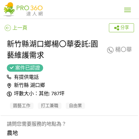
Toggle
navig
上一頁
分享
新竹縣湖口鄉楊〇華委託:園
楊〇華
藝維護需求
案件已認證
有提供電話
新竹縣 湖口鄉
坪數大小：其他: 787坪
園藝工作
打工兼職
自由業
請問您需要服務的地點為？
農地