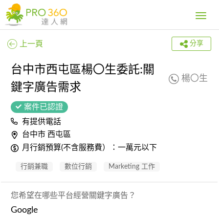
Toggle
navig
上一頁
分享
台中市西屯區楊〇生委託:關
楊〇生
鍵字廣告需求
案件已認證
有提供電話
台中市 西屯區
月行銷預算(不含服務費）：一萬元以下
行銷兼職
數位行銷
Marketing 工作
您希望在哪些平台經營關鍵字廣告？
Google