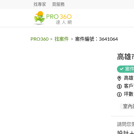
找專家
買服務
PRO360
>
找案件
>
案件編號：3641064
高雄
案
高雄
客戶
坪數
室內
請問您
設計