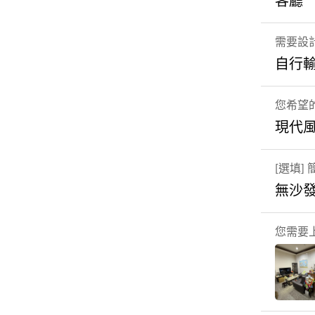
客廳
需要設
自行輸
您希望的
現代
[選填
無沙
您需要