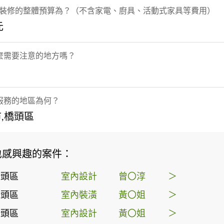
/裝修的整體預算為？（不含家電、廚具、活動式家具等費用）
元
麼需要注意的地方嗎？
服務的地區為何？
,橋頭區
也感興趣的案件：
橋頭區
室內設計
曾〇淳
＞
橋頭區
室內裝潢
黃〇姐
＞
橋頭區
室內設計
黃〇姐
＞