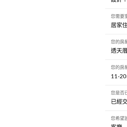
您需要
居家
您的房
透天
您的房
11-2
您是否
已經
您希望