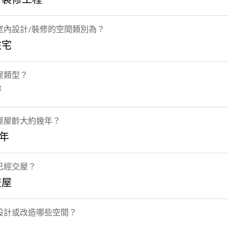
室內設計/裝修的空間類別為？
住宅
屋類型？
厝
屋屋齡大約幾年？
0年
已經交屋？
交屋
設計或改造哪些空間？