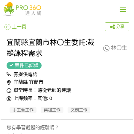
Toggle
navig
上一頁
分享
宜蘭縣宜蘭市林〇生委託:裁
林〇生
縫課程需求
案件已認證
有提供電話
宜蘭縣 宜蘭市
單堂時長：聽從老師的建議
上課頻率：其他: 0
手工藝工作
興趣工作
文創工作
您有學習裁縫的經驗嗎？