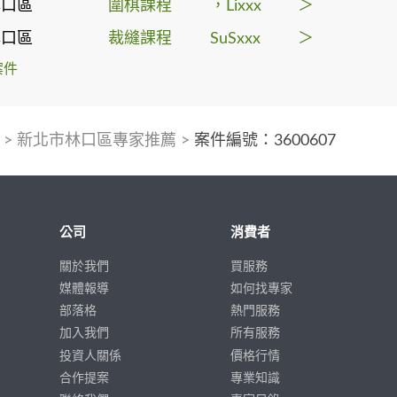
林口區
圍棋課程
，Lixxx
＞
林口區
裁縫課程
SuSxxx
＞
案件
>
新北市林口區專家推薦
>
案件編號：3600607
公司
消費者
關於我們
買服務
媒體報導
如何找專家
部落格
熱門服務
加入我們
所有服務
投資人關係
價格行情
合作提案
專業知識