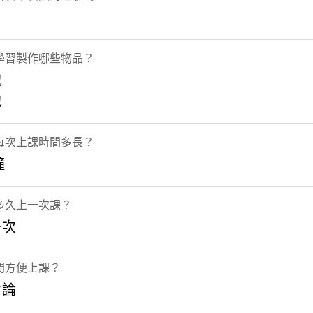
學習製作哪些物品？
包
包
每次上課時間多長？
鐘
多久上一次課？
一次
間方便上課？
討論