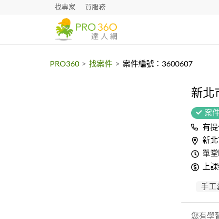
找專家
買服務
PRO360
>
找案件
>
案件編號：3600607
新北
案
有提
新北
單堂
上課
手工
您有學