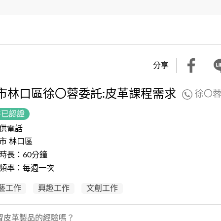
分享
市林口區徐〇蓉委託:皮革課程需求
徐〇
件已認證
供電話
市 林口區
時長：60分鐘
頻率：每週一次
藝工作
興趣工作
文創工作
習皮革製品的經驗嗎？