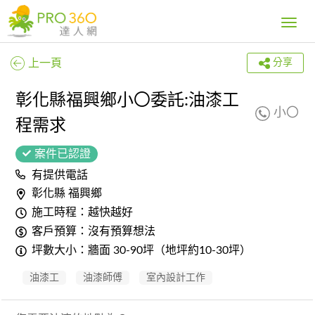
Toggle
navig
上一頁
分享
彰化縣福興鄉小〇委託:油漆工
小〇
程需求
案件已認證
有提供電話
彰化縣 福興鄉
施工時程：越快越好
客戶預算：沒有預算想法
坪數大小：牆面 30-90坪（地坪約10-30坪）
油漆工
油漆師傅
室內設計工作