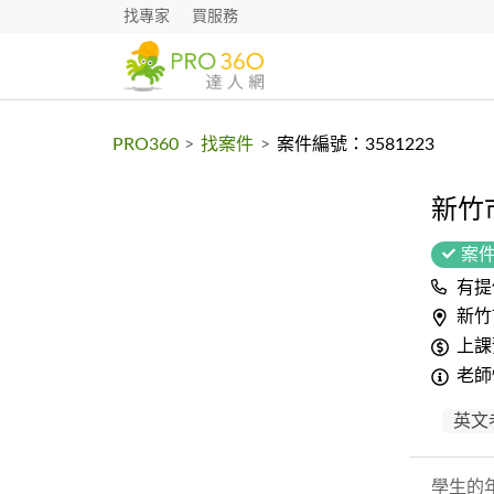
找專家
買服務
PRO360
>
找案件
>
案件編號：3581223
新竹
案
有提
新竹
上課
老師
英文
學生的