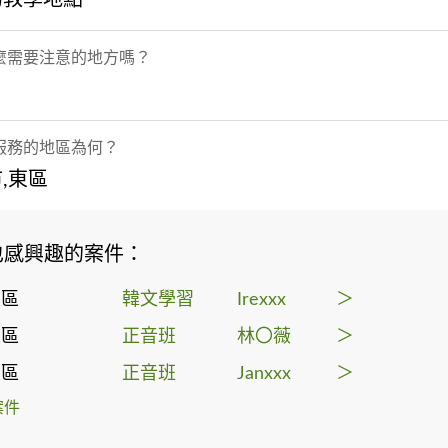
麼需要注意的地方嗎？
服務的地區為何？
,東區
也感興趣的案件：
東區
韓文學習
Irexxx
＞
東區
正音班
林〇薇
＞
東區
正音班
Janxxx
＞
案件