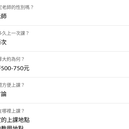
定老師的性別嗎？
老師
多久上一次課？
兩次
算大約為何？
500-750元
間方便上課？
討論
在哪裡上課？
定的上課地點
的教學地點