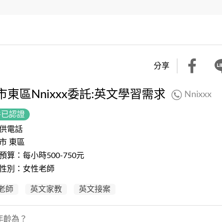
分享
市東區Nnixxx委託:英文學習需求
Nnixxx
件已認證
供電話
市 東區
預算：每小時500-750元
性別：女性老師
老師
英文家教
英文接案
年齡為？