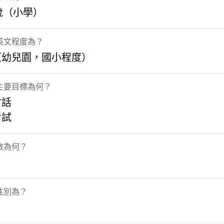
2歲（小學）
英文程度為？
（幼兒園，國小程度）
主要目標為何？
會話
考試
數為何？
性別為？