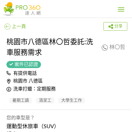
Toggle
navig
上一頁
分享
桃園市八德區林〇哲委託:洗
林〇哲
車服務需求
案件已認證
有提供電話
桃園市 八德區
洗車打蠟：定期服務
暑期工讀
清潔工
大學生工作
您的車型是？
運動型休旅車（SUV）