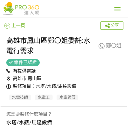
Toggle
navig
上一頁
分享
高雄市鳳山區鄭〇姐委託:水
鄭〇姐
電行需求
案件已認證
有提供電話
高雄市 鳳山區
裝修項目：水塔/水錶/馬達設備
水電技師
水電工
水電師傅
您需要裝修什麼項目？
水塔/水錶/馬達設備