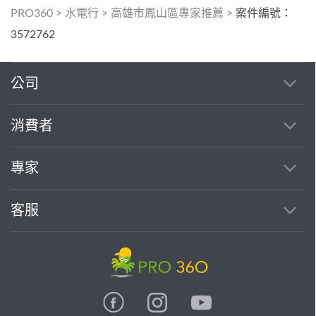
PRO360
>
水電行
>
高雄市鳳山區專家推薦
>
案件編號：
3572762
公司
消費者
專家
客服