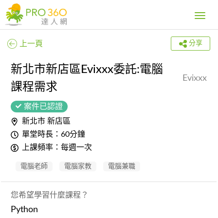
Toggle
navig
上一頁
分享
新北市新店區Evixxx委託:電腦
Evixxx
課程需求
案件已認證
新北市 新店區
單堂時長：60分鐘
上課頻率：每週一次
電腦老師
電腦家教
電腦兼職
您希望學習什麼課程？
Python