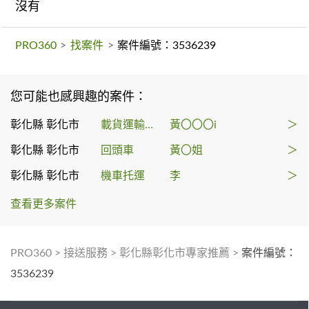
沒有
PRO360
>
找案件
>
案件編號：3536239
您可能也感興趣的案件：
彰化縣 彰化市
載貨運輸服務
黃〇〇〇i
＞
彰化縣 彰化市
回頭車
黃〇姐
＞
彰化縣 彰化市
機車托運
李
＞
查看更多案件
PRO360
>
接送服務
>
彰化縣彰化市專家推薦
>
案件編號：
3536239