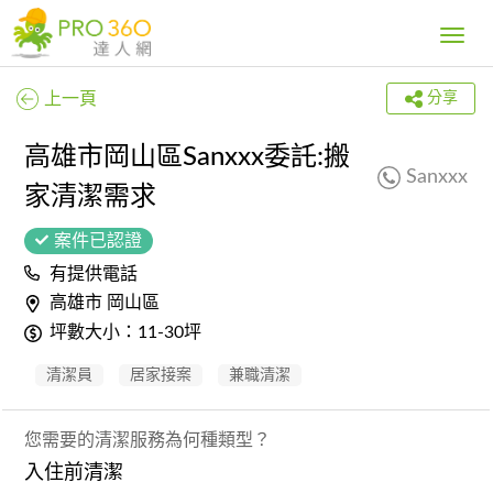
Toggle
navig
上一頁
分享
高雄市岡山區Sanxxx委託:搬
Sanxxx
家清潔需求
案件已認證
有提供電話
高雄市 岡山區
坪數大小：11-30坪
清潔員
居家接案
兼職清潔
您需要的清潔服務為何種類型？
入住前清潔