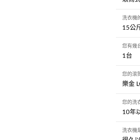
洗衣機
15公
您有幾
1台
您的滾
樂金 L
您的洗
10年
洗衣機