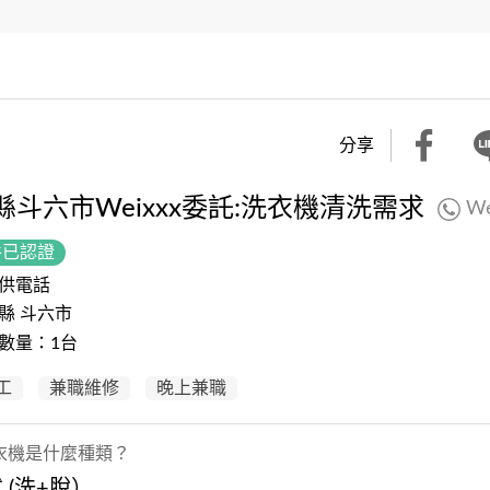
分享
縣斗六市Weixxx委託:洗衣機清洗需求
We
件已認證
供電話
縣 斗六市
數量：1台
工
兼職維修
晚上兼職
衣機是什麼種類？
 (洗+脫）