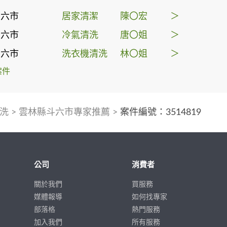
斗六市
居家清潔
陳〇宏
＞
斗六市
冷氣清洗
唐〇姐
＞
斗六市
洗衣機清洗
林〇姐
＞
案件
洗
>
雲林縣斗六市專家推薦
>
案件編號：3514819
公司
消費者
關於我們
買服務
媒體報導
如何找專家
部落格
熱門服務
加入我們
所有服務