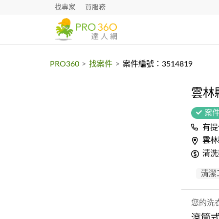
找專家
買服務
PRO360
>
找案件
>
案件編號：3514819
雲林
案
有提
雲林
清洗
清潔
您的洗
滾筒式