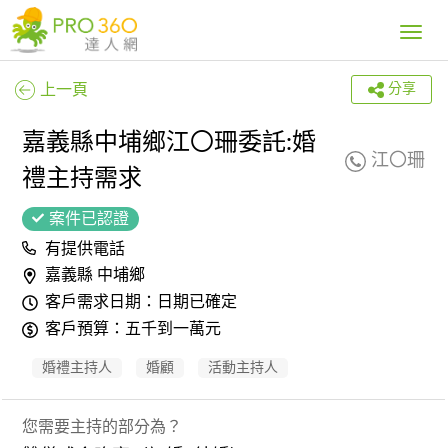
Toggle
navig
上一頁
分享
嘉義縣中埔鄉江〇珊委託:婚
江〇珊
禮主持需求
案件已認證
有提供電話
嘉義縣 中埔鄉
客戶需求日期：日期已確定
客戶預算：五千到一萬元
婚禮主持人
婚顧
活動主持人
您需要主持的部分為？