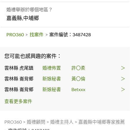
婚禮舉辦於哪個地區？
嘉義縣,中埔鄉
PRO360
>
找案件
>
案件編號：3487428
您可能也感興趣的案件：
雲林縣 虎尾鎮
婚禮佈置
許〇柔
＞
雲林縣 崙背鄉
新娘秘書
黃〇倫
＞
雲林縣 崙背鄉
新娘秘書
Betxxx
＞
查看更多案件
PRO360
>
婚禮顧問
>
婚禮主持人
>
嘉義縣中埔鄉專家推薦