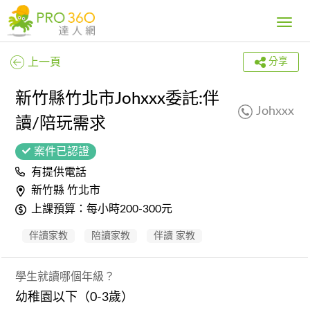
Toggle
navig
上一頁
分享
新竹縣竹北市Johxxx委託:伴
Johxxx
讀/陪玩需求
案件已認證
有提供電話
新竹縣 竹北市
上課預算：每小時200-300元
伴讀家教
陪讀家教
伴讀 家教
學生就讀哪個年級？
幼稚園以下（0-3歲）