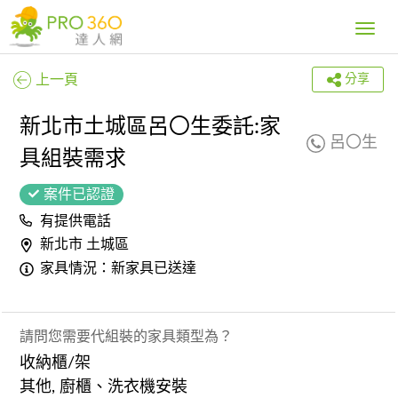
Toggle
navig
上一頁
分享
新北市土城區呂〇生委託:家
呂〇生
具組裝需求
案件已認證
有提供電話
新北市 土城區
家具情況：新家具已送達
請問您需要代組裝的家具類型為？
收納櫃/架
其他, 廚櫃、洗衣機安裝