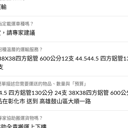
運輸
指定載運車種嗎？
定，請專家建議
何種溫層的運輸服務？
38X38四方鋁管 600公分12支 44.544.5 四方鋁管1
支
] 簡單描述您需要運送的物品、數量與「預算」
44.5 四方鋁管130公分 24支 38X38四方鋁管 600公
品在彰化市 送到 高雄鼓山區大順一路
專家協助搬運貨物嗎？
協助全責搬運上下樓