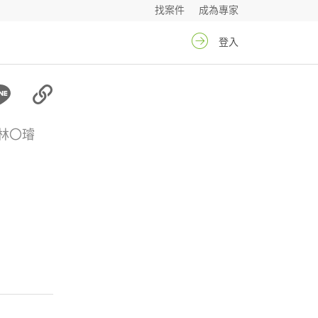
找案件
成為專家
登入
林〇璿