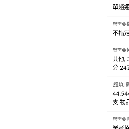
單趟
您需要
不指
您需要
其他, 
分 24
[選填
44.5
支 物
您需要
業者