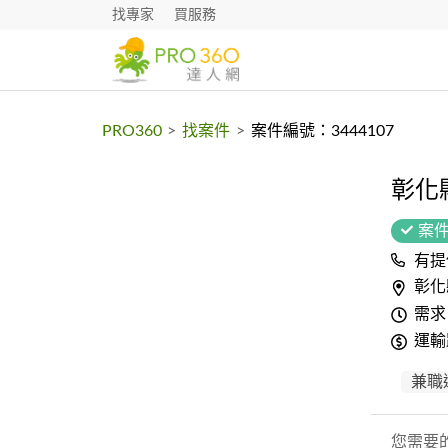
找專家
買服務
PRO360
>
找案件
>
案件編號：3444107
彰化
案
有提
彰化
需求
運輸
兼職
您需要