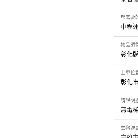
您需要
中程運
物品須
彰化縣
上車位
彰化市
請說明
無電梯
需搬運
高雄市