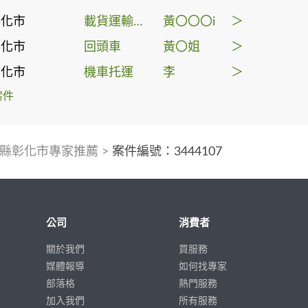
彰化市
載貨運輸服務
黃〇〇〇i
＞
彰化市
回頭車
黃〇姐
＞
彰化市
機車托運
李
＞
案件
縣彰化市專家推薦
>
案件編號：3444107
公司
消費者
關於我們
買服務
媒體報導
如何找專家
部落格
熱門服務
加入我們
所有服務