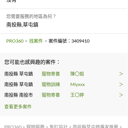
沒有
您需要服務的地區為何？
南投縣,草屯鎮
PRO360
>
找案件
>
案件編號：3409410
您可能也感興趣的案件：
南投縣 草屯鎮
寵物寄養
陳〇姐
＞
南投縣 草屯鎮
寵物訓練
Miyxxx
＞
南投縣 南投市
寵物寄養
王〇婷
＞
查看更多案件
PRO360
>
寵物服務
>
魚缸設計
>
南投縣草屯鎮專家推薦
>