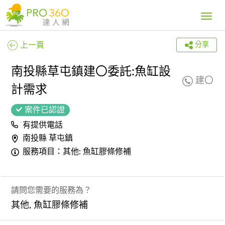
Toggle
navig
上一頁
分享
南投縣草屯鎮建〇委託:魚缸設
建〇
計需求
案件已認證
有提供電話
南投縣 草屯鎮
服務項目：其他: 魚缸膠條修補
請問您需要的服務為？
其他, 魚缸膠條修補