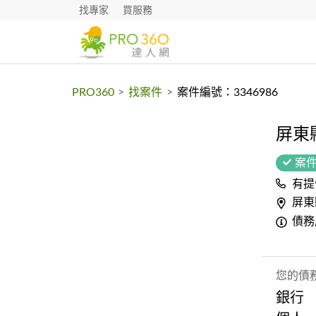
找專家
買服務
PRO360
>
找案件
>
案件編號：3346986
屏東
案
有提
屏東
債務
您的債
銀行