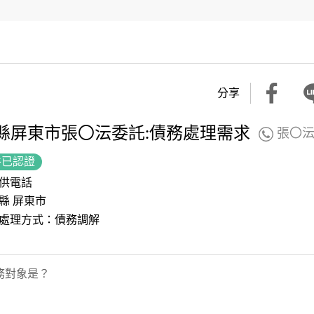
分享
縣屏東市張〇沄委託:債務處理需求
張〇
件已認證
供電話
縣 屏東市
處理方式：債務調解
務對象是？