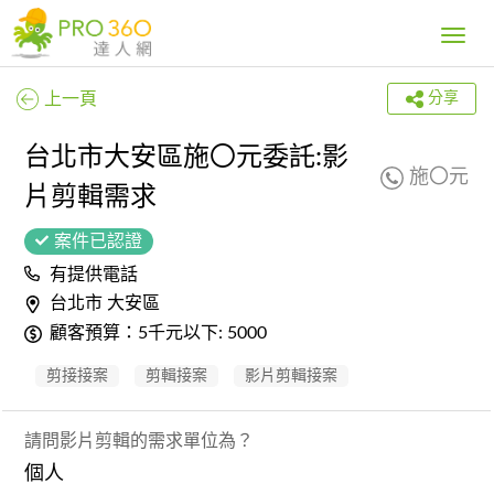
Toggle
navig
上一頁
分享
台北市大安區施〇元委託:影
施〇元
片剪輯需求
案件已認證
有提供電話
台北市 大安區
顧客預算：5千元以下: 5000
剪接接案
剪輯接案
影片剪輯接案
請問影片剪輯的需求單位為？
個人