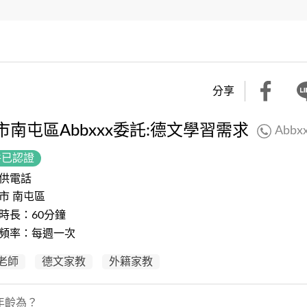
分享
市南屯區Abbxxx委託:德文學習需求
Abbx
件已認證
供電話
市 南屯區
時長：60分鐘
頻率：每週一次
老師
德文家教
外籍家教
年齡為？