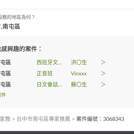
服務的地區為何？
,南屯區
也感興趣的案件：
南屯區
西班牙文學習
洪〇生
＞
南屯區
正音班
Vinxxx
＞
南屯區
日文會話課程
蘇〇生
＞
案件
家教
>
台中市南屯區專家推薦
>
案件編號：3068343