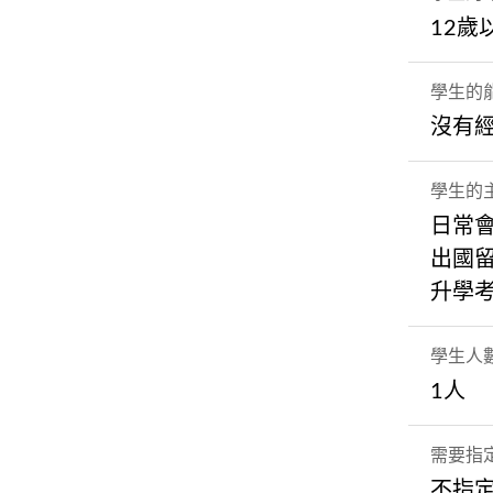
12歲
學生的
沒有
學生的
日常
出國
升學
學生人
1人
需要指
不指