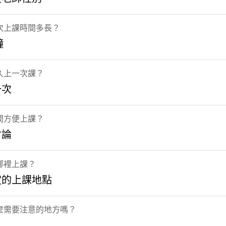
次上課時間多長？
鐘
久上一次課？
一次
間方便上課？
討論
哪裡上課？
定的上課地點
麼需要注意的地方嗎？