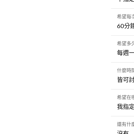
希望每
60分
希望多
每週
什麼時
皆可
希望在
我指
還有什
沒有