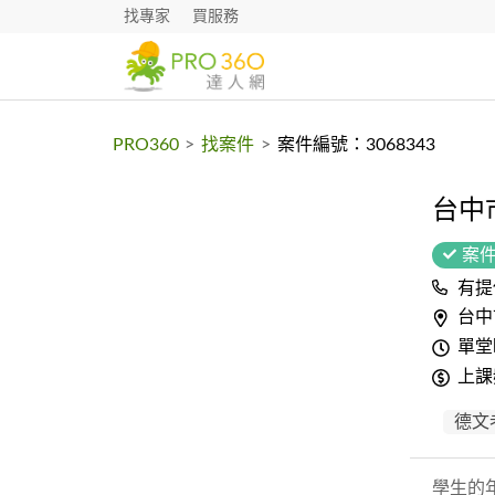
找專家
買服務
PRO360
>
找案件
>
案件編號：3068343
台中
案
有提
台中
單堂
上課
德文
學生的