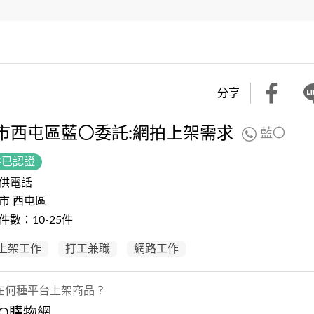
分享
市西屯區藍〇委託:網拍上架需求
藍〇
件已認證
供電話
市 西屯區
件數：10-25件
上架工作
打工兼職
網路工作
在何種平台上架商品？
O購物網