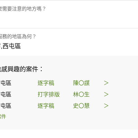
麼需要注意的地方嗎？
服務的地區為何？
,西屯區
也感興趣的案件：
西屯區
逐字稿
陳〇謀
＞
南屯區
打字排版
林〇生
＞
南屯區
逐字稿
史〇慧
＞
案件