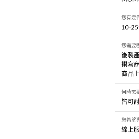
您有幾
10-2
您需要
後製
撰寫
商品
何時需
皆可
您希望專
線上