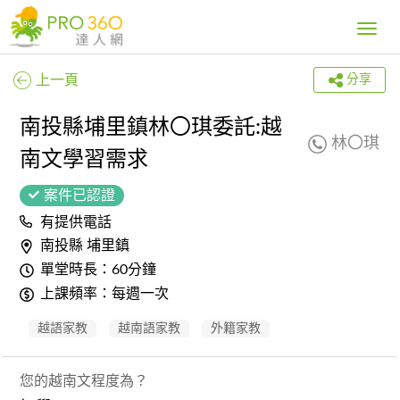
Toggle
navig
上一頁
分享
南投縣埔里鎮林〇琪委託:越
林〇琪
南文學習需求
案件已認證
有提供電話
南投縣 埔里鎮
單堂時長：60分鐘
上課頻率：每週一次
越語家教
越南語家教
外籍家教
您的越南文程度為？