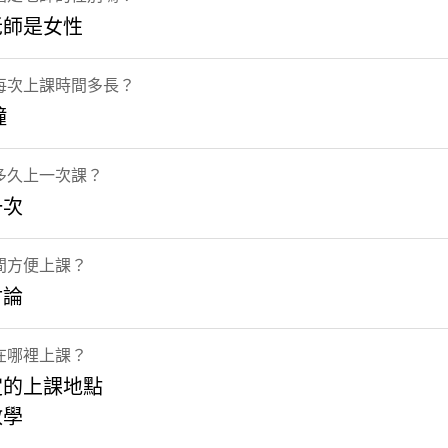
老師是女性
每次上課時間多長？
鐘
多久上一次課？
一次
間方便上課？
討論
在哪裡上課？
定的上課地點
教學