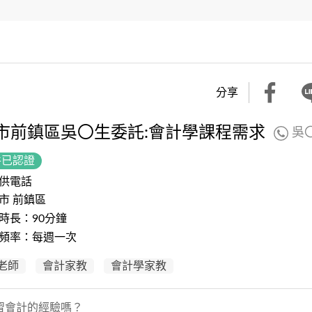
分享
市前鎮區吳〇生委託:會計學課程需求
吳
件已認證
供電話
市 前鎮區
時長：90分鐘
頻率：每週一次
老師
會計家教
會計學家教
習會計的經驗嗎？