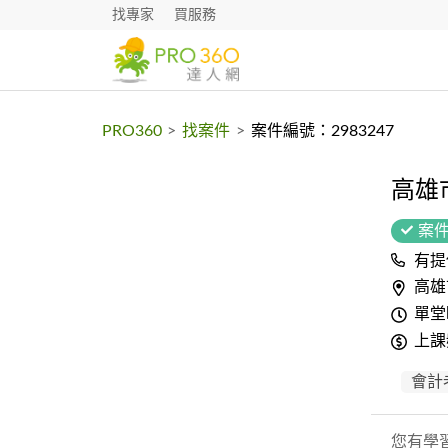
找專家
買服務
PRO360
>
找案件
>
案件編號：2983247
高雄
案
有提
高雄
單堂
上課
會計
您有學