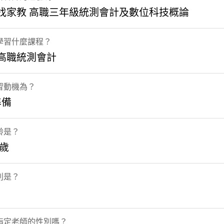
 找家教 高職三年級統測會計及數位科技概論
學習什麼課程？
 高職統測會計
習動機為？
準備
齡是？
8歲
別是？
指定老師的性別嗎？