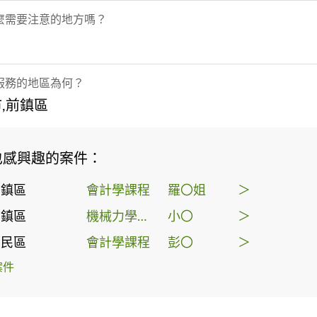
麼需要注意的地方嗎？
服務的地區為何？
,前鎮區
也感興趣的案件：
前鎮區
會計學課程
羅〇姐
＞
前鎮區
機械力學家教
小〇
＞
三民區
會計學課程
彭〇
＞
案件