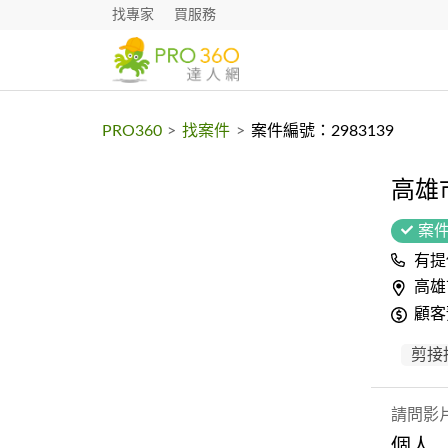
找專家
買服務
PRO360
>
找案件
>
案件編號：2983139
高雄
案
有提
高雄
顧客
剪接
請問影
個人