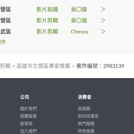
左營區
影片拍攝
吳〇璇
＞
左營區
影片剪輯
吳〇璇
＞
仁武區
影片剪輯
Chexxx
＞
案件
剪輯
>
高雄市左營區專家推薦
>
案件編號：2983139
公司
消費者
關於我們
買服務
媒體報導
如何找專家
部落格
熱門服務
加入我們
所有服務