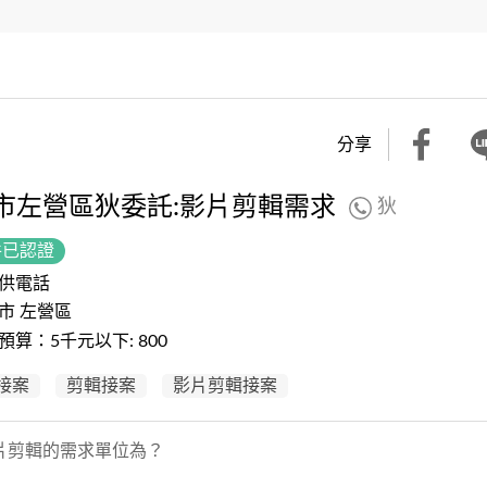
分享
市左營區狄委託:影片剪輯需求
狄
件已認證
供電話
市 左營區
預算：5千元以下: 800
接案
剪輯接案
影片剪輯接案
片剪輯的需求單位為？