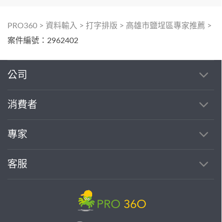
PRO360
>
資料輸入
>
打字排版
>
高雄市鹽埕區專家推薦
>
案件編號：2962402
公司
消費者
專家
客服