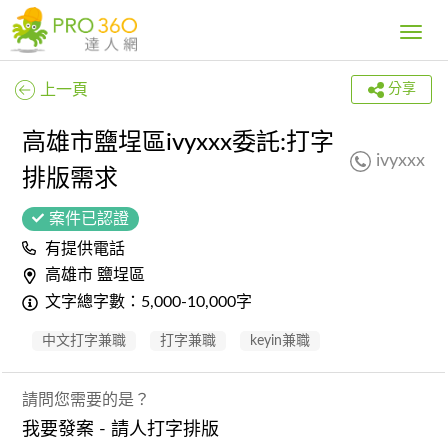
Toggle
navig
上一頁
分享
高雄市鹽埕區ivyxxx委託:打字
ivyxxx
排版需求
案件已認證
有提供電話
高雄市 鹽埕區
文字總字數：5,000-10,000字
中文打字兼職
打字兼職
keyin兼職
請問您需要的是？
我要發案 - 請人打字排版