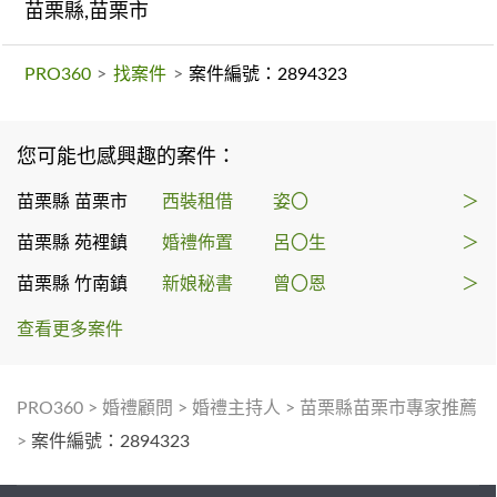
苗栗縣,苗栗市
PRO360
>
找案件
>
案件編號：2894323
您可能也感興趣的案件：
苗栗縣 苗栗市
西裝租借
姿〇
＞
苗栗縣 苑裡鎮
婚禮佈置
呂〇生
＞
苗栗縣 竹南鎮
新娘秘書
曾〇恩
＞
查看更多案件
PRO360
>
婚禮顧問
>
婚禮主持人
>
苗栗縣苗栗市專家推薦
>
案件編號：2894323