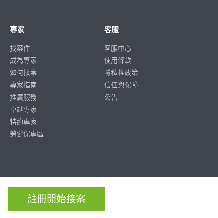
專家
客服
找案件
客服中心
成為專家
使用條款
如何接案
隱私權政策
專家指南
信任與保障
推廣服務
公告
卓越專家
特約專家
勞健保專區
ISO/IEC
ISO/IEC
27001
27701
註冊開始接案
CERTIFIED
CERTIFIED
IS 814197
IS 814197