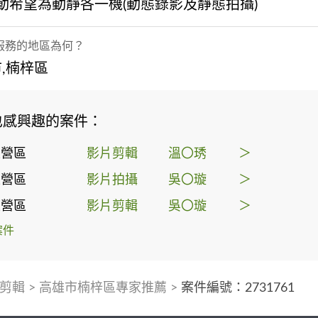
活動希望為動靜各一機(動態錄影及靜態拍攝)
服務的地區為何？
,楠梓區
也感興趣的案件：
左營區
影片剪輯
溫〇琇
＞
左營區
影片拍攝
吳〇璇
＞
左營區
影片剪輯
吳〇璇
＞
案件
剪輯
>
高雄市楠梓區專家推薦
>
案件編號：2731761