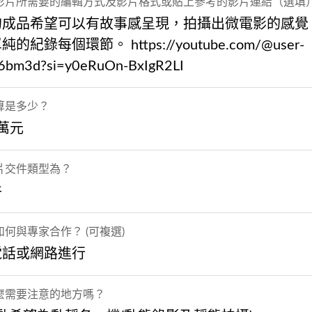
影片所需要的編輯方式及影片格式或貼上參考的影片連結（選填
的成品希望可以有故事感呈現，拍攝出微電影的感覺
的紀錄每個環節。 https://youtube.com/@user-
6bm3d?si=y0eRuOn-BxIgR2LI
算是多少？
3萬元
片交件類型為？
件
何與專家合作？ (可複選)
電話或網路進行
麼需要注意的地方嗎？