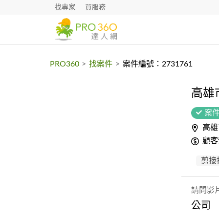
找專家
買服務
PRO360
>
找案件
>
案件編號：2731761
高雄
案
高雄
顧客
剪接
請問影
公司