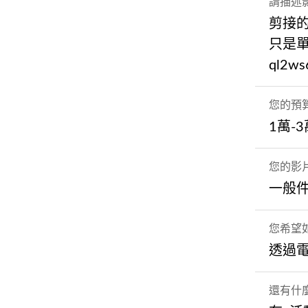
請描述
剪接
只是單純
ql2ws
您的預
1萬-
您的影
一般
您希望如
透過
還有什