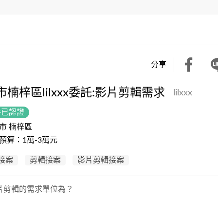
分享
市楠梓區lilxxx委託:影片剪輯需求
lilxxx
件已認證
市 楠梓區
預算：1萬-3萬元
接案
剪輯接案
影片剪輯接案
片剪輯的需求單位為？