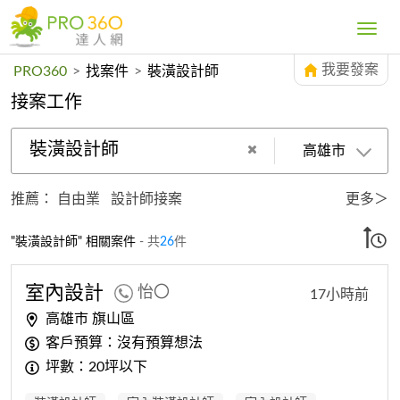
Toggle
navig
我要發案
PRO360
>
找案件
>
裝潢設計師
接案工作
裝潢設計師
高雄市
推薦：
自由業
設計師接案
更多＞
"裝潢設計師" 相關案件
- 共
26
件
室內
設計
怡〇
17小時前
高雄市 旗山區
客戶預算：沒有預算想法
坪數：20坪以下