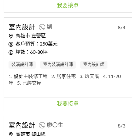
我要接單
室內
設計
劉
8/4
高雄市 左營區
客戶預算：250萬元
坪數：60-80坪
裝潢設計師
室內裝潢設計師
室內設計師
1.
設計
＋裝修工程
2. 居家住宅
3. 透天厝
4. 11-20
年
5. 已經交屋
我要接單
室內
設計
廖〇生
8/3
高雄市 鼓山區