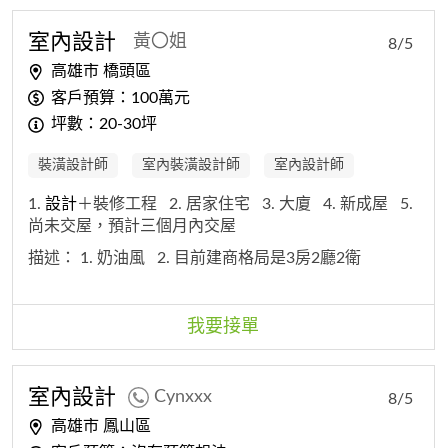
室內
設計
黃〇姐
8/5
高雄市 橋頭區
客戶預算：100萬元
坪數：20-30坪
裝潢設計師
室內裝潢設計師
室內設計師
1.
設計
＋裝修工程
2. 居家住宅
3. 大廈
4. 新成屋
5.
尚未交屋，預計三個月內交屋
描述：
1. 奶油風
2. 目前建商格局是3房2廳2衛
我要接單
室內
設計
Cynxxx
8/5
高雄市 鳳山區