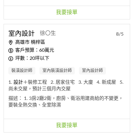
我要接單
室內
設計
徐〇生
8/5
高雄市 楠梓區
客戶預算：60萬元
坪數：20坪以下
裝潢設計師
室內裝潢設計師
室內設計師
1.
設計
＋裝修工程
2. 居家住宅
3. 大廈
4. 新成屋
5.
尚未交屋，預計三個月內交屋
描述：
1. 3房2廳2衛，廚房、衛浴用建商給的不變更，
要裝全熱交換、全室除濕
我要接單