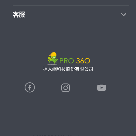
如何找專家
加入我們
找案件
客服
熱門服務
合作提案
成為專家
所有服務
客服中心
聯絡我們
如何接案
價格行情
使用條款
專家指南
專業知識
隱私權政策
推廣服務
專家目錄
信任與保障
達人網科技股份有限公司
卓越專家
在地專家推薦
公告
特約專家
關鍵字搜尋
勞健保專區