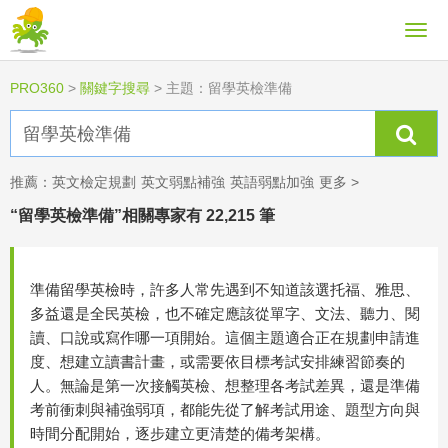
PRO360
>
關鍵字搜尋
>
主題：留學英檢準備
推薦：
英文檢定規劃
英文弱點補強
英語弱點加強
更多 >
“留學英檢準備”相關專家有 22,215 筆
準備留學英檢時，許多人常先遇到不知道該選托福、雅思、
多益還是全民英檢，也不確定應該從單字、文法、聽力、閱
讀、口說或寫作哪一項開始。這個主題適合正在規劃申請進
度、想建立讀書計畫，或需要依目標考試安排練習節奏的
人。無論是第一次接觸英檢、想整理各考試差異，還是準備
考前衝刺與補強弱項，都能先從了解考試用途、題型方向與
時間分配開始，逐步建立更清楚的備考架構。