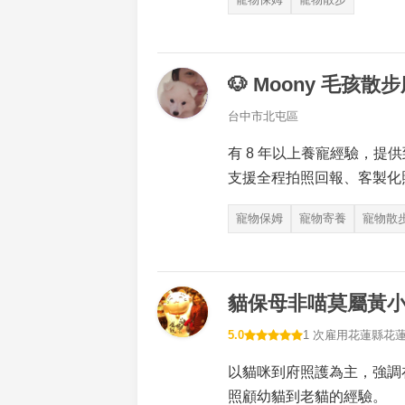
🐶 Moony 毛孩散
台中市北屯區
有 8 年以上養寵經驗，提
支援全程拍照回報、客製化
寵物保姆
寵物寄養
寵物散
貓保母非喵莫屬黃
5.0
1 次雇用
花蓮縣花
以貓咪到府照護為主，強調
照顧幼貓到老貓的經驗。