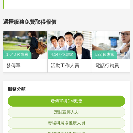
選擇服務免費取得報價
1,643 位專家
4,147 位專家
522 位專家
發傳單
活動工作人員
電話行銷員
服務分類
發傳單與DM派發
定點宣傳人力
賣場與展場推廣人員