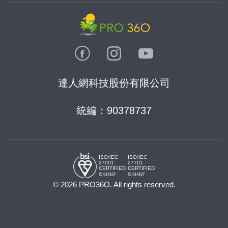
達人網科技股份有限公司
統編：90378737
ISO/IEC
ISO/IEC
27001
27701
CERTIFIED
CERTIFIED
IS 814197
IS 814197
© 2026 PRO36O. All rights reserved.