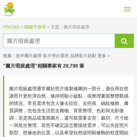
PRO360
>
關鍵字搜尋
>
主題：圖片瑕疵處理
推薦：
急件圖片處理
影片旁白需求
品牌影片規劃
更多 >
“圖片瑕疵處理”相關專家有 29,798 筆
圖片瑕疵處理通常屬於照片後製修圖的一部分，適合用在想
讓照片更乾淨自然、修掉明顯小缺點，或整理畫面整體觀感
的情況。常見需求包含人像去痘痘、去疤痕、細紋修飾、膚
質調整，也包含生活照去雜物、背景整理、色彩與光影微
調；若是商品或電商圖片，還可能需要去背、裁切、尺寸統
一與批次整理。若您不確定該怎麼描述需求，可以先從照片
類型、想修改的位置，以及希望自然或明顯修飾的程度開始